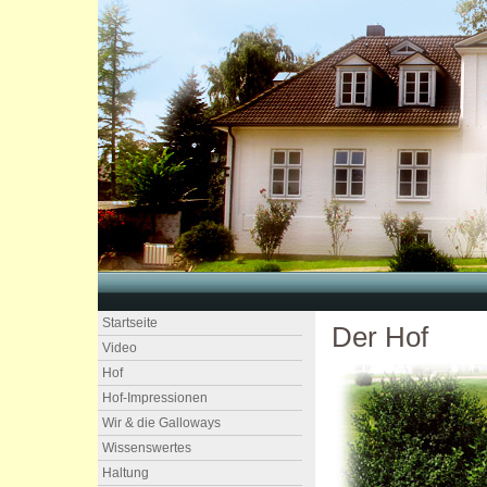
Startseite
Der Hof
Video
Hof
Hof-Impressionen
Wir & die Galloways
Wissenswertes
Haltung